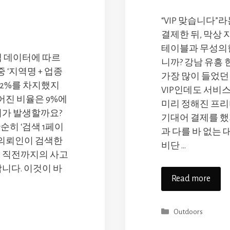
“VIP 맞습니다”
결제한 뒤, 막상
테이블과 무성의한
검색 데이터에 따르
니까? 강남 유흥
중 ‘지역명 + 업종
가장 많이 들었던 
62%를 차지했지
VIP인데도 서비
이어진 비율은 9%에
미리 정해진 프
리가 발생할까요?
기대어 결제를 했
순히 ‘검색 1페이
과 다를 바 없는 
 의뢰인이 검색한
비단 …
기 직전까지의 사고
니다. 이것이 바
Read more
Categories
Outdoors