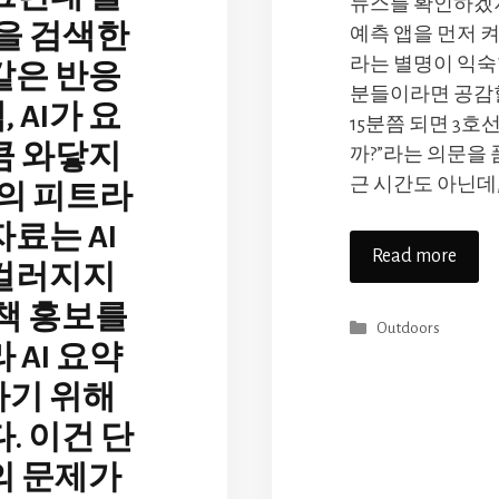
뉴스를 확인하겠지
책을 검색한
예측 앱을 먼저 켜
라는 별명이 익숙
같은 반응
분들이라면 공감할 
, AI가 요
15분쯤 되면 3호
큼 와닿지
까?”라는 의문을 
근 시간도 아닌데, 
자의 피트라
료는 AI
Read more
 걸러지지
 책 홍보를
Categories
Outdoors
 AI 요약
하기 위해
. 이건 단
의 문제가