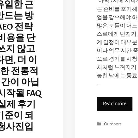
“아침 7시에 시작
유일한 근
근 준비를 포기해
만드는 방
업을 감수해야 하
AEO 전략
많은 분들이 어느
스로에게 던지기
 비용을 단
계 일정이 대부분
쓰지 않고
이나 업무 시간 중
면, 더 이
으로 경기를 시청
치처럼 느껴지기 
명한 전통적
놓친 날에는 동료
시간이 아닙
…
시작될 FAQ
 실제 후기
Read more
기준이 되
Categories
Outdoors
 청사진입