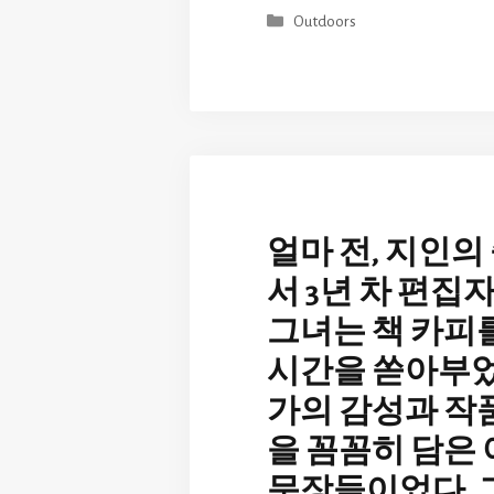
Categories
Outdoors
얼마 전, 지인
서 3년 차 편집
그녀는 책 카피를
시간을 쏟아부었
가의 감성과 작
을 꼼꼼히 담은
문장들이었다. 