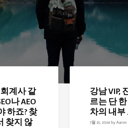
 회계사 같
강남 VIP
EO나 AEO
르는 단 한 
야 하죠? 찾
차의 내부
 찾지 않
7월 25, 2026
by
Aaron 