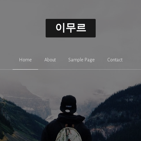
이무르
Home
About
Sample Page
Contact