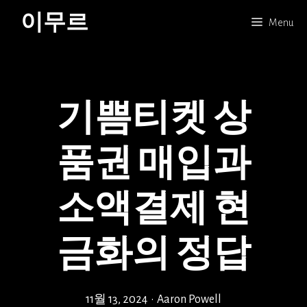
Skip
이무르
Menu
to
content
기쁨티켓 상
품권 매입과
소액결제 현
금화의 정답
11월 13, 2024
•
Aaron Powell