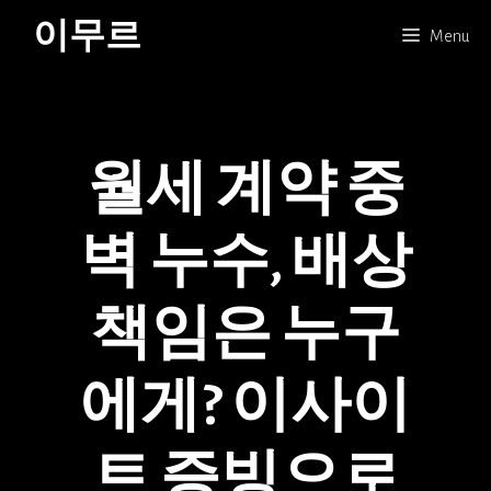
Skip
이무르
Menu
to
content
월세 계약 중
벽 누수, 배상
책임은 누구
에게? 이사이
트 증빙으로