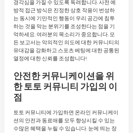
경각심을 가질 수 있도록 독려합니다. 사전 예
방적 접근 방식은 진정한 상호 작용이 번성하
는 동시에 기만적인 행동이 우리 공간에 침투
하는 것을 막는 분위기를 조성한다는 점을 기
억하세요. 여러분의 목소리가 중요합니다. 모
든 보고서는 악의적인 의도에 대한 커뮤니티의
유대감을 강화하고 스포츠 베팅에 대한 공통된
열정에 대한 신뢰를 조성합니다!
안전한 커뮤니케이션을 위
한 토토 커뮤니티 가입의 이
점
토토 커뮤니티에 가입하면 온라인 커뮤니케이
션의 안전과 동료애를 모두 향상시킬 수 있는
수많은 혜택을 누릴 수 있습니다. 눈에 띄는 장