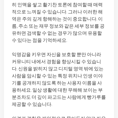
히 인맥을 쌓고 활기찬 토론에 참여할 때 매력
적으로 느껴질 수 있습니다. 그러나 이러한 해
역은 주의 깊게 항해하는 것이 중요합니다. 이
름, 주소 또는 재무 정보와 같은 세부 정보를 공
유하면 검색할 수 없는 경우가 많으며 유용할
수 있다는 점을 기억하세요.
익명감을 키우면 자신을 보호할 뿐만 아니라
커뮤니티 내에서 경험을 향상시킬 수 있습니
다. 신원을 밝히지 않고 디지털 영역 밖에 있는
사람을 암시할 수 있는 특정 위치나 인생 이야
기를 공개하지 않도록 하는 사용자 이름을 사
용하세요. 일상 생활에 대한 무해해 보이는 부
분조차도 더 깊이 파고드는 사람에게 빵가루를
제공할 수 있습니다.