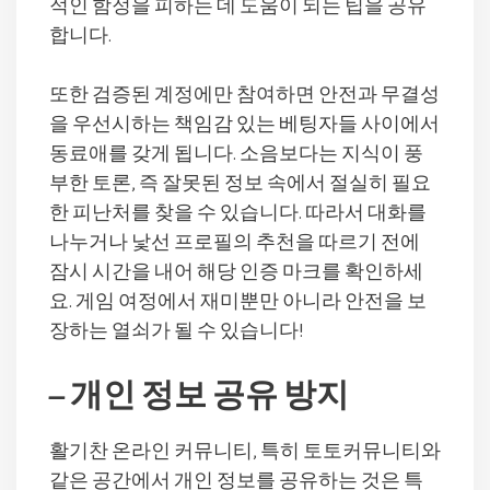
적인 함정을 피하는 데 도움이 되는 팁을 공유
합니다.
또한 검증된 계정에만 참여하면 안전과 무결성
을 우선시하는 책임감 있는 베팅자들 사이에서
동료애를 갖게 됩니다. 소음보다는 지식이 풍
부한 토론, 즉 잘못된 정보 속에서 절실히 필요
한 피난처를 찾을 수 있습니다. 따라서 대화를
나누거나 낯선 프로필의 추천을 따르기 전에
잠시 시간을 내어 해당 인증 마크를 확인하세
요. 게임 여정에서 재미뿐만 아니라 안전을 보
장하는 열쇠가 될 수 있습니다!
– 개인 정보 공유 방지
활기찬 온라인 커뮤니티, 특히 토토커뮤니티와
같은 공간에서 개인 정보를 공유하는 것은 특