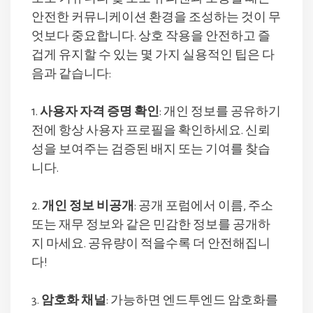
안전한 커뮤니케이션 환경을 조성하는 것이 무
엇보다 중요합니다. 상호 작용을 안전하고 즐
겁게 유지할 수 있는 몇 가지 실용적인 팁은 다
음과 같습니다:
1.
사용자 자격 증명 확인
: 개인 정보를 공유하기
전에 항상 사용자 프로필을 확인하세요. 신뢰
성을 보여주는 검증된 배지 또는 기여를 찾습
니다.
2.
개인 정보 비공개
: 공개 포럼에서 이름, 주소
또는 재무 정보와 같은 민감한 정보를 공개하
지 마세요. 공유량이 적을수록 더 안전해집니
다!
3.
암호화 채널
: 가능하면 엔드투엔드 암호화를