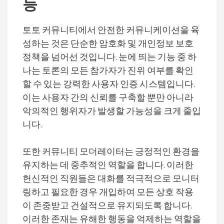
능
토토 커뮤니티에서 안전한 커뮤니케이션을 육
성하는 것은 단순한 암호화 및 개인정보 보호
정책을 넘어선 것입니다. 눈에 띄는 기능 중 하
나는 토론의 모든 참가자가 진위 여부를 확인
할 수 있는 강력한 사용자 인증 시스템입니다.
이는 사용자 간의 신뢰를 구축할 뿐만 아니라
악의적인 행위자가 발생할 가능성을 크게 줄입
니다.
또한 커뮤니티 모더레이터는 긍정적인 환경을
유지하는 데 중추적인 역할을 합니다. 이러한
헌신적인 직원들은 대화를 적극적으로 모니터
링하고 필요한 경우 개입하여 모든 상호 작용
이 존중받고 건설적으로 유지되도록 합니다.
이러한 존재는 유해한 행동을 억제하는 역할을