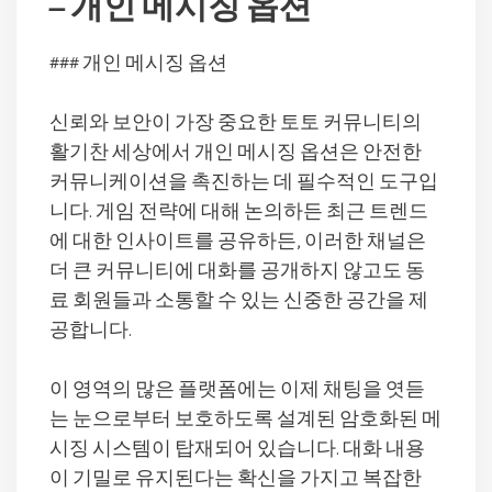
– 개인 메시징 옵션
### 개인 메시징 옵션
신뢰와 보안이 가장 중요한 토토 커뮤니티의
활기찬 세상에서 개인 메시징 옵션은 안전한
커뮤니케이션을 촉진하는 데 필수적인 도구입
니다. 게임 전략에 대해 논의하든 최근 트렌드
에 대한 인사이트를 공유하든, 이러한 채널은
더 큰 커뮤니티에 대화를 공개하지 않고도 동
료 회원들과 소통할 수 있는 신중한 공간을 제
공합니다.
이 영역의 많은 플랫폼에는 이제 채팅을 엿듣
는 눈으로부터 보호하도록 설계된 암호화된 메
시징 시스템이 탑재되어 있습니다. 대화 내용
이 기밀로 유지된다는 확신을 가지고 복잡한