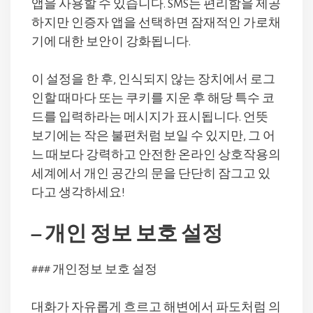
앱을 사용할 수 있습니다. SMS는 편리함을 제공
하지만 인증자 앱을 선택하면 잠재적인 가로채
기에 대한 보안이 강화됩니다.
이 설정을 한 후, 인식되지 않는 장치에서 로그
인할 때마다 또는 쿠키를 지운 후 해당 특수 코
드를 입력하라는 메시지가 표시됩니다. 언뜻
보기에는 작은 불편처럼 보일 수 있지만, 그 어
느 때보다 강력하고 안전한 온라인 상호작용의
세계에서 개인 공간의 문을 단단히 잠그고 있
다고 생각하세요!
– 개인 정보 보호 설정
### 개인정보 보호 설정
대화가 자유롭게 흐르고 해변에서 파도처럼 의