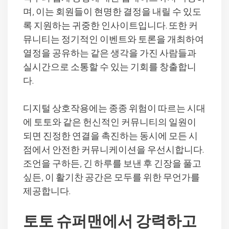
며, 이는 회원들이 현명한 결정을 내릴 수 있도
록 지원하는 귀중한 인사이트입니다. 또한 커
뮤니티는 정기적인 이벤트와 토론을 개최하여
열정을 공유하는 같은 생각을 가진 사람들과
실시간으로 소통할 수 있는 기회를 창출합니
다.
디지털 상호작용에는 종종 위험이 따르는 시대
에 토토와 같은 헌신적인 커뮤니티의 일원이
되면 진정한 연결을 촉진하는 동시에 모든 시
점에서 안전한 커뮤니케이션을 우선시합니다.
조언을 구하든, 긴 하루를 보낸 후 긴장을 풀고
싶든, 이 활기찬 공간은 모두를 위한 무언가를
제공합니다.
토토 슈퍼맨에서 강력하고