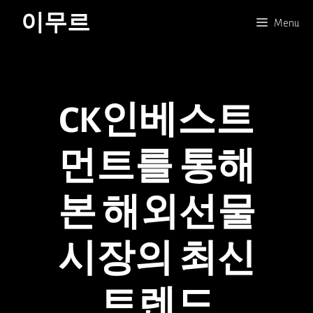
Skip
이무르
Menu
to
content
CK인베스트
먼트를 통해
본 해외선물
시장의 최신
트렌드