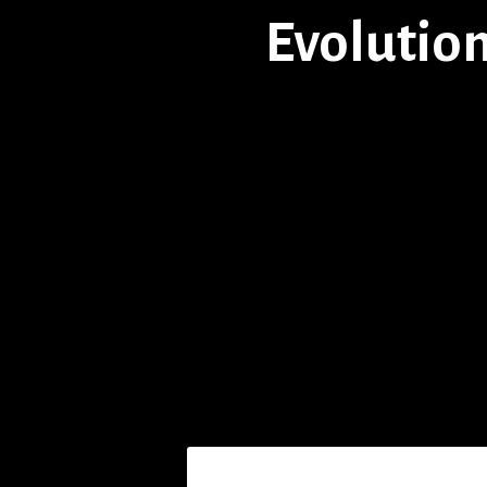
Evolut