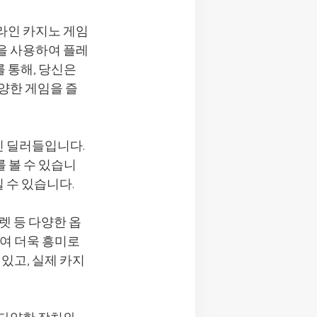
 온라인 카지노 게임
을 사용하여 플레
 통해, 당신은
양한 게임을 즐
인 딜러들입니다.
 볼 수 있습니
 수 있습니다.
렛 등 다양한 옵
하여 더욱 흥미로
있고, 실제 카지