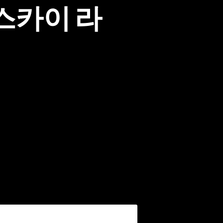
블루스카이 라