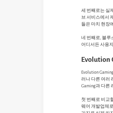
세 번째로는 실
브 서비스에서 
들은 마치 현장에
네 번째로, 블루
어디서든 사용자
Evolut
Evolution 
러나 다른 여러 
Gaming과 다
첫 번째로 비교할 
웨어 개발업체로, 