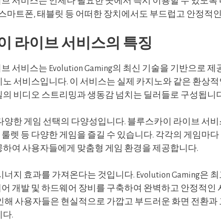
브 서비스는 언제나 필요한 곳에서 즉시 이용할 수 있도록
, 스마트폰, 태블릿 등 어떠한 장치에서도 부드럽고 안정적인
이 라이브 서비스의 특징
 서비스는 Evolution Gaming의 최신 기술을 기반으로
지노 서비스입니다. 이 서비스는 실제 카지노와 같은 환상적
질의 비디오 스트리밍과 생동감 넘치는 딜러들로 구성됩니다
 다양한 게임 선택의 다양성입니다. 블루스카이 라이브 서
커, 룰렛 등 다양한 게임을 즐길 수 있습니다. 각각의 게임마다
공하여 사용자들에게 맞춤형 게임 환경을 제공합니다.
너지 효과를 가져온다는 것입니다. Evolution Gaming은
어 개발 및 하드웨어 장비를 구축하여 완벽하고 안정적인 
 인해 사용자들은 현실적으로 가깝고 부드러운 화면 전환과
다.