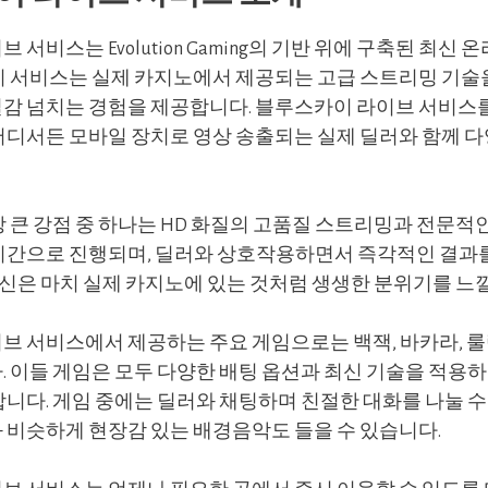
서비스는 Evolution Gaming의 기반 위에 구축된 최신
이 서비스는 실제 카지노에서 제공되는 고급 스트리밍 기술
감 넘치는 경험을 제공합니다. 블루스카이 라이브 서비스를
어디서든 모바일 장치로 영상 송출되는 실제 딜러와 함께 다
 큰 강점 중 하나는 HD 화질의 고품질 스트리밍과 전문적
시간으로 진행되며, 딜러와 상호작용하면서 즉각적인 결과를
 당신은 마치 실제 카지노에 있는 것처럼 생생한 분위기를 느낄
브 서비스에서 제공하는 주요 게임으로는 백잭, 바카라, 룰
. 이들 게임은 모두 다양한 배팅 옵션과 최신 기술을 적용
니다. 게임 중에는 딜러와 채팅하며 친절한 대화를 나눌 수 
 비슷하게 현장감 있는 배경음악도 들을 수 있습니다.