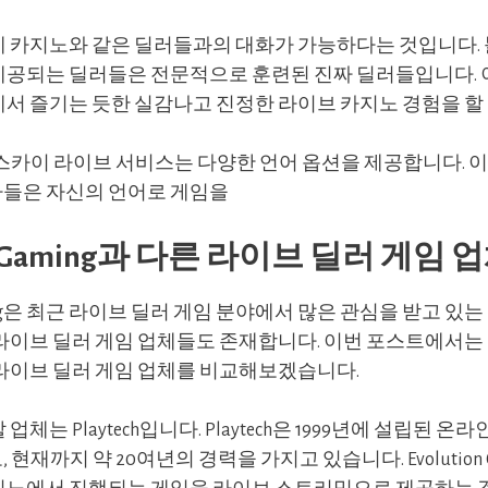
제 카지노와 같은 딜러들과의 대화가 가능하다는 것입니다.
제공되는 딜러들은 전문적으로 훈련된 진짜 딜러들입니다. 
서 즐기는 듯한 실감나고 진정한 라이브 카지노 경험을 할 
스카이 라이브 서비스는 다양한 언어 옵션을 제공합니다. 이
들은 자신의 언어로 게임을
ion Gaming과 다른 라이브 딜러 게임 
Gaming은 최근 라이브 딜러 게임 분야에서 많은 관심을 받고 있
라이브 딜러 게임 업체들도 존재합니다. 이번 포스트에서는 Evo
른 라이브 딜러 게임 업체를 비교해보겠습니다.
업체는 Playtech입니다. Playtech은 1999년에 설립된 
현재까지 약 20여년의 경력을 가지고 있습니다. Evolution 