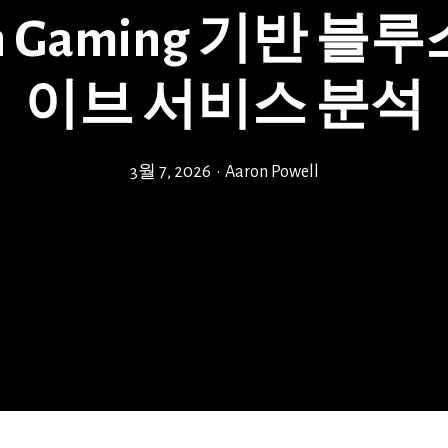
ion Gaming 기반 
이브 서비스 분석
3월 7, 2026
•
Aaron Powell